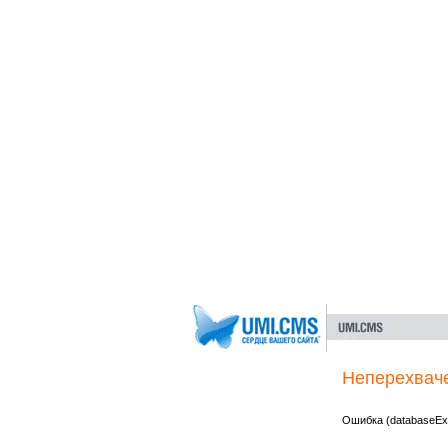
Неперехвач
Ошибка (databaseExc