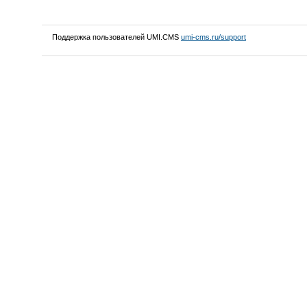
Поддержка пользователей UMI.CMS
umi-cms.ru/support